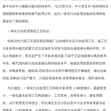
集中式向中小规模分散式的转变中。“以大型为主，中小型互补”的布局符合
我国国情和发展形势废气处理公司，也为一体化污水处理设备的应用和发
展提供了新的契机。
一体化污水处理系统工艺特点：
传统活性污泥工艺是目前应用最广泛的城市生活污水处理工艺，该工艺
大多采用分建式的重力式沉淀池作为活性污泥混合液固液分离的手段，不
仅占地面积大，而且还产生了许多其他问题:①由于沉淀池固液分离的效率
不高，曝气池内的污泥浓度难以维持较高水平，致使处理装置的容积负荷
低，传氧效率低，能耗高;②处理出水水质不够理想且不够稳定，难以达标
排放;③剩余污泥产量大，污泥处理成本高;④管理操作复杂，维护成本高。
与之相比，一体化污水处理工艺则有许多优势: (1)构筑物少，基建投资
小。一体化废水处理工艺构筑物少，工艺简单，具有投资小、建造周期
短，运行管理灵活等优点，可以满足生活小区以及中小企业等各类废水处
理要求。(2)结构紧凑，占地面积小。大中型的污水处理厂占地面积大，而