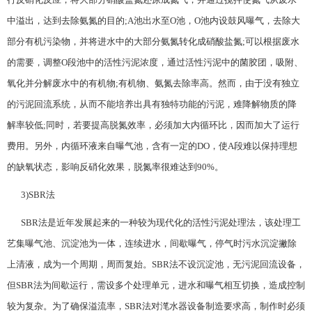
中溢出，达到去除氨氮的目的;A池出水至O池，O池内设鼓风曝气，去除大
部分有机污染物，并将进水中的大部分氨氮转化成硝酸盐氮;可以根据废水
的需要，调整O段池中的活性污泥浓度，通过活性污泥中的菌胶团，吸附、
氧化并分解废水中的有机物;有机物、氨氮去除率高。然而，由于没有独立
的污泥回流系统，从而不能培养出具有独特功能的污泥，难降解物质的降
解率较低;同时，若要提高脱氮效率，必须加大内循环比，因而加大了运行
费用。另外，内循环液来自曝气池，含有一定的DO，使A段难以保持理想
的缺氧状态，影响反硝化效果，脱氮率很难达到90%。
3)SBR法
SBR法是近年发展起来的一种较为现代化的活性污泥处理法，该处理工
艺集曝气池、沉淀池为一体，连续进水，间歇曝气，停气时污水沉淀撇除
上清液，成为一个周期，周而复始。SBR法不设沉淀池，无污泥回流设备，
但SBR法为间歇运行，需设多个处理单元，进水和曝气相互切换，造成控制
较为复杂。为了确保溢流率，SBR法对滗水器设备制造要求高，制作时必须