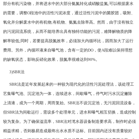
部分有机污染物，并将进水中的大部分氨氮转化成硝酸盐氮;可以根据废水
的需要，调整O段池中的活性污泥浓度，通过活性污泥中的菌胶团，吸附、
氧化并分解废水中的有机物;有机物、氨氮去除率高。然而，由于没有独立
的污泥回流系统，从而不能培养出具有独特功能的污泥，难降解物质的降
解率较低;同时，若要提高脱氮效率，必须加大内循环比，因而加大了运行
费用。另外，内循环液来自曝气池，含有一定的DO，使A段难以保持理想
的缺氧状态，影响反硝化效果，脱氮率很难达到90%。
3)SBR法
SBR法是近年发展起来的一种较为现代化的活性污泥处理法，该处理工
艺集曝气池、沉淀池为一体，连续进水，间歇曝气，停气时污水沉淀撇除
上清液，成为一个周期，周而复始。SBR法不设沉淀池，无污泥回流设备，
但SBR法为间歇运行，需设多个处理单元，进水和曝气相互切换，造成控制
较为复杂。为了确保溢流率，SBR法对滗水器设备制造要求高，制作时必须
精益求精，否则极易造成最终出水水质不达标。目前国内还没有质量较好