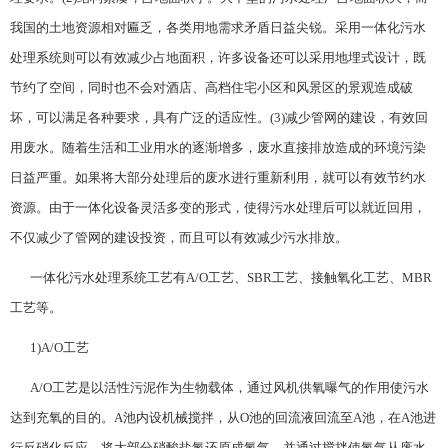
我国的土地资源相对匾乏，各类用地需求矛盾日益尖锐。采用一体化污水
处理系统则可以有效减少占地面积，许多设备还可以采用地埋式设计，既
节约了空间，同时也不会对酒店、高档住宅小区和风景区的景观造成破
坏，可以满足各种要求，具有广泛的适应性。(3)减少管网的建设，有效回
用废水。随着生活和工业用水的逐渐增多，废水直接排放造成的环境污染
日益严重。如果将大部分处理后的废水进行重新利用，就可以有效节约水
资源。由于一体化设备灵活多变的形式，使得污水处理后可以就近回用，
不仅减少了管网的建设投资，而且可以有效减少污水排放。
一体化污水处理系统工艺有A/O工艺、SBR工艺、接触氧化工艺、MBR
工艺等。
1)A/O工艺
A/O工艺是以活性污泥作为生物载体，通过风机供氧曝气的作用使污水
达到充氧的目的。A池内设机械搅拌，从O池的回流液回流至A池，在A池进
行反硝化反应，将大部分硝酸盐氮还原成氮气，并通过搅拌使氮气从废水