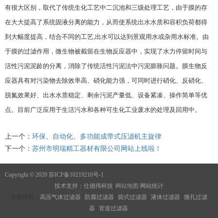
有很大区别，取代了传统生化工艺中二沉池和三级处理工艺，由于膜的存
在大大提高了系统固液分离的能力，从而使系统出水水质和容积负荷都得
到大幅度提高，结合不同的工艺,出水可以达到景观用水或杂用水标准。由
于膜的过滤作用，微生物被截留在生物反应器中，实现了水力停留时间与
活性污泥泥龄的分离，消除了传统活性污泥法中污泥膨胀问题。膜生物反
应器具有对污染物去除效率高、硝化能力强，可同时进行硝化、反硝化、
脱氮效果好、出水水质稳定、剩余污泥产量低、设备紧凑、操作简单等优
点。目前广泛应用于生活污水和各种可生化工业废水的处理及回用中。
上一个：
环保、自动化、多功能成带式压滤机主旋律
下一个：
苏州市明瑞精工器材有限公司网站上线啦！
Copyright © 2020
苏ICP备10219210号-1
技术支持：仕德伟科技
|
网站地图
网站统计
主要经营：
高压气体过滤器
|
防腐过滤器
|
袋式过滤器
|
液体过滤器
|
微孔过滤
器
|
管道过滤器