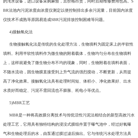
的滗水设备，进口设备采购麻烦，且价格昂贵，同时后期维修费用也高。S
BR法池内污泥浓度由浓度仪测定以便控制排出多余污泥量，目前国内浓度
仪技术不成熟等原因易造成SBR污泥排放控制困难等问题。
4)接触氧化法
生物接触氧化法是传统的生化处理方法，生物填料为固定床上的半软性
填料。利用半软性填料作为微生物的附着载体，生物均匀分布在生物填料
上，这样就避免了微生物分布不均的现象，同时，生物附着在填料表面，
不随水流动，因生物膜直接受到上升气流的强烈搅动，不断更新，从而提
高了净化效果。接触氧化法具有处理时间短、体积小、净化效果好、出水
水质好而稳定、污泥不需回流也不膨胀、耗电小等优点。
5)MBR工艺
MBR是一种将高效膜分离技术与传统活性污泥法相结合的新型高效污水
处理工艺，它用具有独特结构的浸没式膜组件置于曝气池中，经过好氧曝
气和生物处理后的水，由泵通过膜过滤后抽出。它与传统污水处理方法具